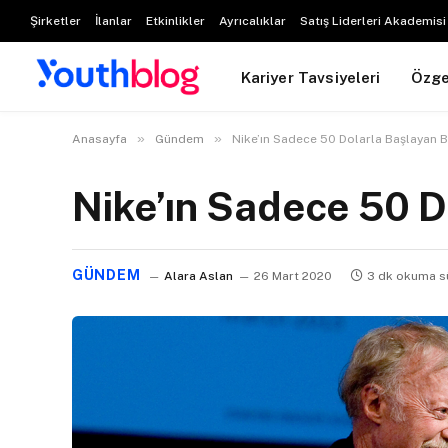
Şirketler
İlanlar
Etkinlikler
Ayrıcalıklar
Satış Liderleri Akademisi
Kariyer Tavsiyeleri
Özg
»
»
Anasayfa
Gündem
Nike’ın Sadece 50 Dolarla Başlayan B
Nike’ın Sadece 50 D
GÜNDEM
Alara Aslan
26 Mart 2020
3 dk okuma s