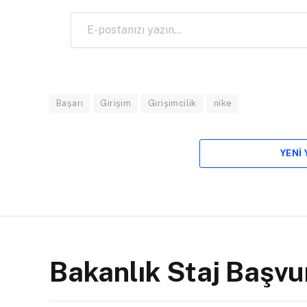
E-postanızı yazın…
Başarı
Girişim
Girişimcilik
nike
YENI
Bakanlık Staj Başvur