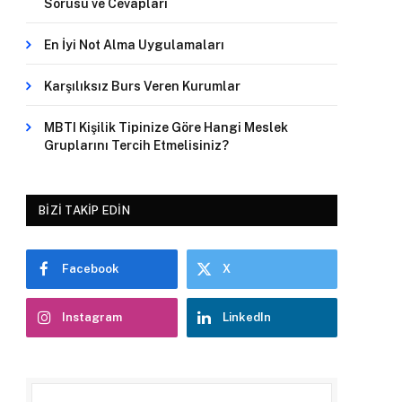
Sorusu ve Cevapları
En İyi Not Alma Uygulamaları
Karşılıksız Burs Veren Kurumlar
MBTI Kişilik Tipinize Göre Hangi Meslek
Gruplarını Tercih Etmelisiniz?
BIZI TAKIP EDIN
Facebook
X
Instagram
LinkedIn