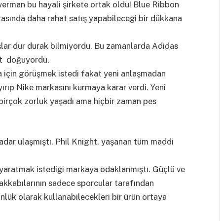
werman bu hayali şirkete ortak oldu! Blue Ribbon
rasında daha rahat satış yapabileceği bir dükkana
tışlar dur durak bilmiyordu. Bu zamanlarda Adidas
bet doğuyordu.
şma için görüşmek istedi fakat yeni anlaşmadan
yırıp Nike markasını kurmaya karar verdi. Yeni
a birçok zorluk yaşadı ama hiçbir zaman pes
kadar ulaşmıştı. Phil Knight, yaşanan tüm maddi
ce yaratmak istediği markaya odaklanmıştı. Güçlü ve
ayakkabılarının sadece sporcular tarafından
ünlük olarak kullanabilecekleri bir ürün ortaya