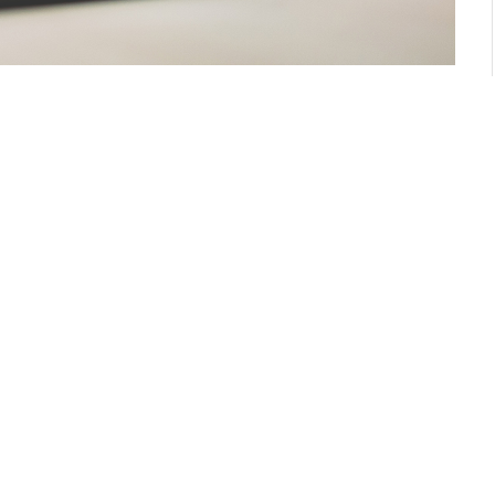
aj başvuruları ile ilgili tüm detayları 2020 yılı
a tarihlerini ve detaylı bilgileri sizin için
stos-Eylül)
ayıs tarihleri arasındadır. Staj başvuru sonuçları 1 –
dirmesi yapıldıktan sonra www.goc.gov.tr /