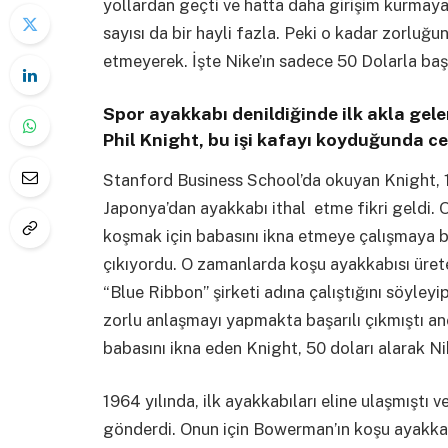
yollardan geçti ve hatta daha girişim kurmay
sayısı da bir hayli fazla. Peki o kadar zorluğu
etmeyerek. İşte Nike’ın sadece 50 Dolarla baş
Spor ayakkabı denildiğinde ilk akla gel
Phil Knight, bu işi kafayı koyduğunda ce
Stanford Business School’da okuyan Knight, 19
Japonya’dan ayakkabı ithal etme fikri geldi. O
koşmak için babasını ikna etmeye çalışmaya ba
çıkıyordu. O zamanlarda koşu ayakkabısı ürete
“Blue Ribbon” şirketi adına çalıştığını söyleyi
zorlu anlaşmayı yapmakta başarılı çıkmıştı anc
babasını ikna eden Knight, 50 doları alarak Ni
1964 yılında, ilk ayakkabıları eline ulaşmıştı
gönderdi. Onun için Bowerman’ın koşu ayakkab