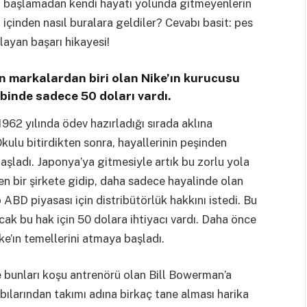
a başlamadan kendi hayatı yolunda gitmeyenlerin
n içinden nasıl buralara geldiler? Cevabı basit: pes
layan başarı hikayesi!
en markalardan biri olan Nike’ın kurucusu
binde sadece 50 doları vardı.
62 yılında ödev hazırladığı sırada aklına
kulu bitirdikten sonra, hayallerinin peşinden
şladı. Japonya’ya gitmesiyle artık bu zorlu yola
n bir şirkete gidip, daha sadece hayalinde olan
p ABD piyasası için distribütörlük hakkını istedi. Bu
ak bu hak için 50 dolara ihtiyacı vardı. Daha önce
ke’ın temellerini atmaya başladı.
 ve bunları koşu antrenörü olan Bill Bowerman’a
ılarından takımı adına birkaç tane alması harika