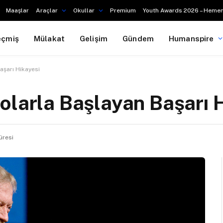
Maaşlar
Araçlar
Okullar
Premium
Youth Awards 2026 – Hemen
eçmiş
Mülakat
Gelişim
Gündem
Humanspire
aşarı Hikayesi
olarla Başlayan Başarı 
üresi