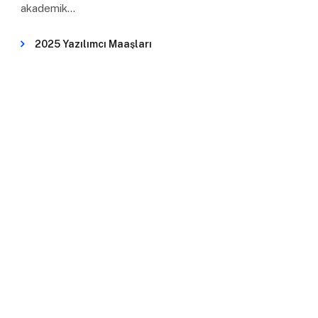
akademik…
2025 Yazılımcı Maaşları
Dikkat Sürenizin Azaldığını Gösteren 3 Önemli
İşaret
Başarılı Bir Online Mülakat İçin 8 Mülakat
Sorusu ve Cevapları
En İyi Not Alma Uygulamaları
Karşılıksız Burs Veren Kurumlar
MBTI Kişilik Tipinize Göre Hangi Meslek
Gruplarını Tercih Etmelisiniz?
BIZI TAKIP EDIN