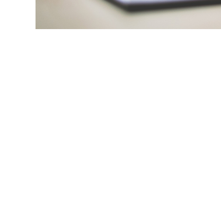
Bakanlık’ta çalışmak isteyenler için bakanlık st
bakanlık staj yönergelerini, bakanlık staj başlam
listeledik. İşte bakanlık staj başvuruları 2020!
1. T.C İçişleri Bakanlığı Staj Başvurusu
Yaz Staj Dönemi :
(Haziran-Temmuz-Ağu
Yaz Staj Dönemi Başvuru Tarihi :
1 Mart – 1 M
30 Mayıs tarihleri arasında mülakat değerlen
www.gam.gov.tr adresinde yayımlanacaktır.