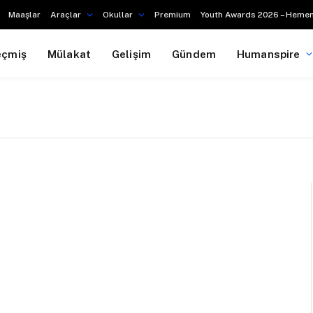
Maaşlar
Araçlar
Okullar
Premium
Youth Awards 2026 – Hemen
eçmiş
Mülakat
Gelişim
Gündem
Humanspire