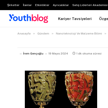
Şirketler
İlanlar
Etkinlikler
Ayrıcalıklar
Satış Liderleri Akademisi
Kariyer Tavsiyeleri
Özg
»
»
»
Anasayfa
Gündem
Nanoteknoloji Ve Malzeme Bilimi
İrem Gençoğlu
19 Mayıs 2024
1 dk okuma süresi