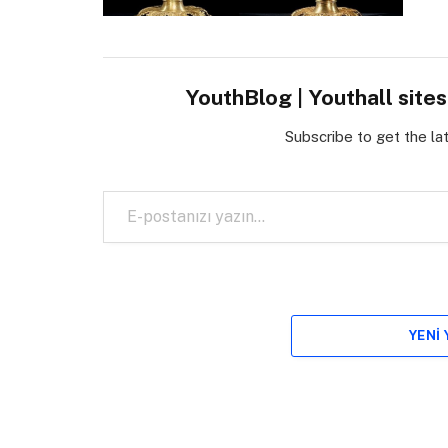
YouthBlog | Youthall site
Subscribe to get the la
E-postanızı yazın…
YENI