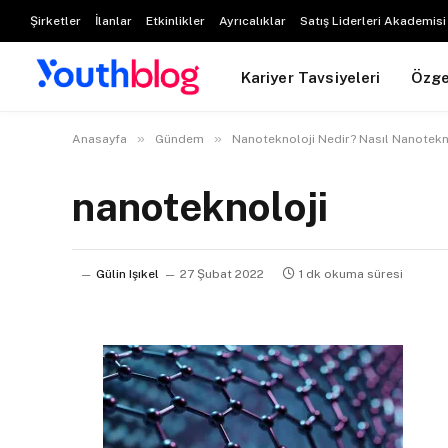
Şirketler
İlanlar
Etkinlikler
Ayrıcalıklar
Satış Liderleri Akademisi
Kariyer Tavsiyeleri
Özg
»
»
Anasayfa
Gündem
Nanoteknoloji Nedir? Nasıl Nanotekn
nanoteknoloji
Gülin Işıkel
27 Şubat 2022
1 dk okuma süresi