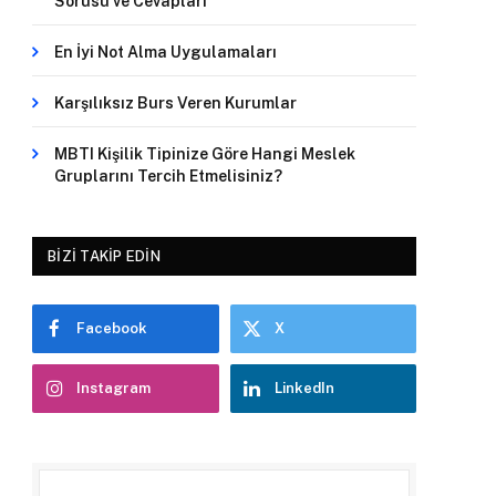
Sorusu ve Cevapları
En İyi Not Alma Uygulamaları
Karşılıksız Burs Veren Kurumlar
MBTI Kişilik Tipinize Göre Hangi Meslek
Gruplarını Tercih Etmelisiniz?
BIZI TAKIP EDIN
Facebook
X
Instagram
LinkedIn