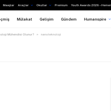
Maaşlar
Araçlar
Okullar
Premium
Youth Awards 2026 – Hemen
eçmiş
Mülakat
Gelişim
Gündem
Humanspire
»
oloji Mühendisi Olunur?
nanoteknoloji