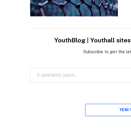
YouthBlog | Youthall site
Subscribe to get the la
E-postanızı yazın…
YENI