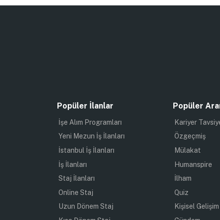
Popüler İlanlar
Popüler Ara
İşe Alım Programları
Kariyer Tavsiy
Yeni Mezun İş İlanları
Özgeçmiş
İstanbul İş İlanları
Mülakat
İş İlanları
Humanspire
Staj İlanları
İlham
Online Staj
Quiz
Uzun Dönem Staj
Kişisel Gelişim