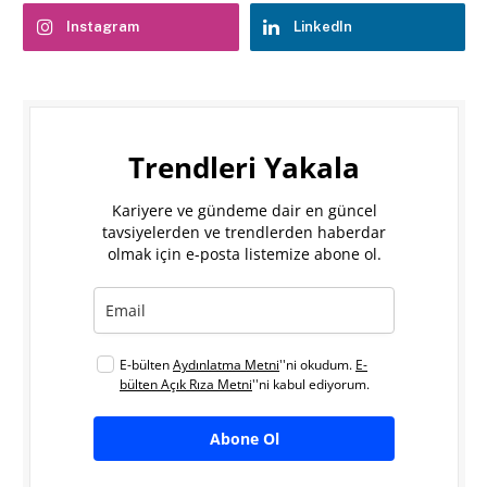
Instagram
LinkedIn
Trendleri Yakala
Kariyere ve gündeme dair en güncel
tavsiyelerden ve trendlerden haberdar
olmak için e-posta listemize abone ol.
E-bülten
Aydınlatma Metni
''ni okudum.
E-
bülten Açık Rıza Metni
''ni kabul ediyorum.
Abone Ol