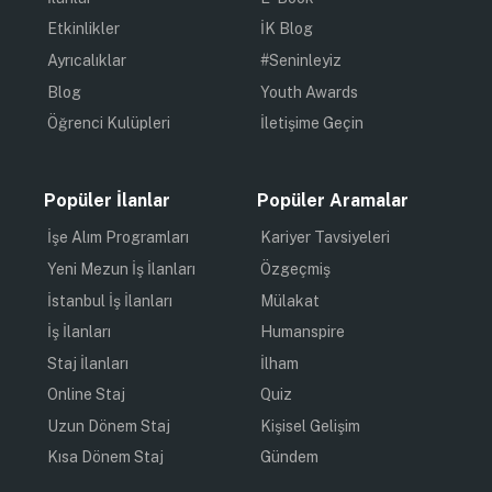
Etkinlikler
İK Blog
Ayrıcalıklar
#Seninleyiz
Blog
Youth Awards
Öğrenci Kulüpleri
İletişime Geçin
Popüler İlanlar
Popüler Aramalar
İşe Alım Programları
Kariyer Tavsiyeleri
Yeni Mezun İş İlanları
Özgeçmiş
İstanbul İş İlanları
Mülakat
İş İlanları
Humanspire
Staj İlanları
İlham
Online Staj
Quiz
Uzun Dönem Staj
Kişisel Gelişim
Kısa Dönem Staj
Gündem