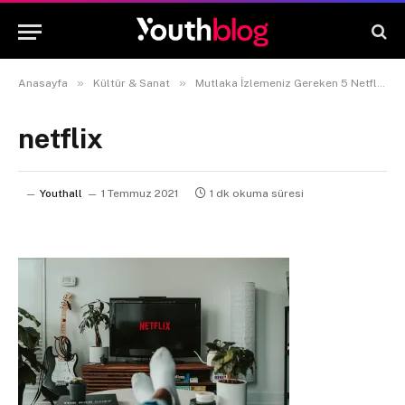
»
»
Anasayfa
Kültür & Sanat
Mutlaka İzlemeniz Gereken 5 Netflix Belgeseli
netflix
Youthall
1 Temmuz 2021
1 dk okuma süresi