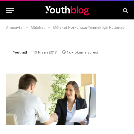
»
»
Anasayfa
Mülakat
Mülakat Korkunuzu Yenmek İçin Kullanabileceğiniz 6 Harika İpucu
Youthall
10 Nisan 2017
1 dk okuma süresi