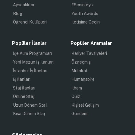
Ayrıcalıklar
#Seninleyiz
Blog
Youth Awards
Öğrenci Kulüpleri
İletişime Geçin
Popüler İlanlar
Popüler Aramalar
İşe Alım Programları
Kariyer Tavsiyeleri
Yeni Mezun İş İlanları
Özgeçmiş
İstanbul İş İlanları
Mülakat
İş İlanları
Humanspire
Staj İlanları
İlham
Online Staj
Quiz
Uzun Dönem Staj
Kişisel Gelişim
Kısa Dönem Staj
Gündem