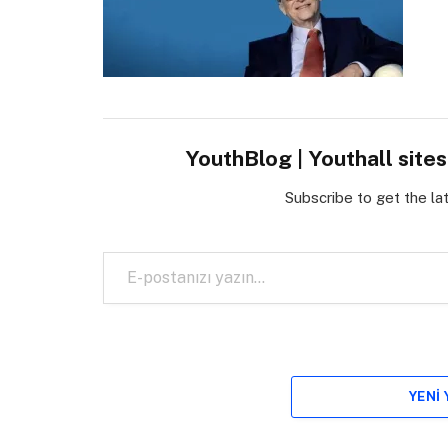
YouthBlog | Youthall site
Subscribe to get the la
E-postanızı yazın…
YENI