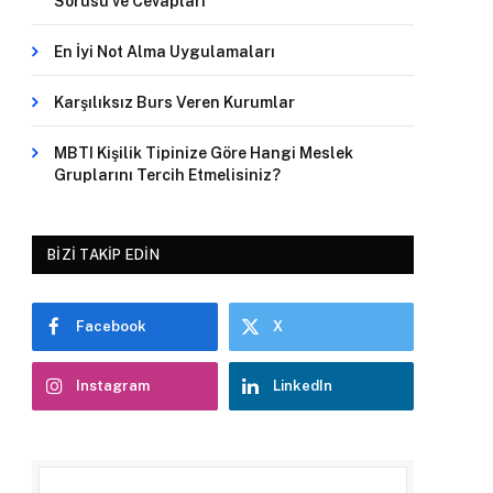
Sorusu ve Cevapları
En İyi Not Alma Uygulamaları
Karşılıksız Burs Veren Kurumlar
MBTI Kişilik Tipinize Göre Hangi Meslek
Gruplarını Tercih Etmelisiniz?
BIZI TAKIP EDIN
Facebook
X
Instagram
LinkedIn