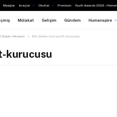
Maaşlar
Araçlar
Okullar
Premium
Youth Awards 2026 – Hemen
eçmiş
Mülakat
Gelişim
Gündem
Humanspire
»
5 Başarı Hikayesi
Bill-Gates-microsoft-kurucusu
ft-kurucusu