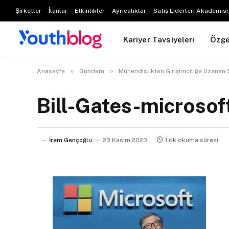
Şirketler
İlanlar
Etkinlikler
Ayrıcalıklar
Satış Liderleri Akademisi
Kariyer Tavsiyeleri
Özg
»
»
Anasayfa
Gündem
Mühendislikten Girişimciliğe Uzanan 
Bill-Gates-microso
İrem Gençoğlu
23 Kasım 2023
1 dk okuma süresi