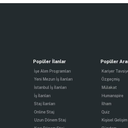
Popüler İlanlar
Popüler Ara
İşe Alım Programları
Kariyer Tavsiy
Yeni Mezun İş İlanları
Özgeçmiş
İstanbul İş İlanları
Mülakat
İş İlanları
Humanspire
Staj İlanları
İlham
Online Staj
Quiz
Uzun Dönem Staj
Kişisel Gelişim