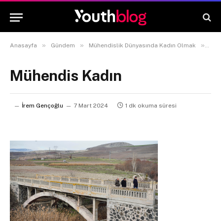
»
»
»
Anasayfa
Gündem
Mühendislik Dünyasında Kadın Olmak
Müh
Mühendis Kadın
İrem Gençoğlu
7 Mart 2024
1 dk okuma süresi