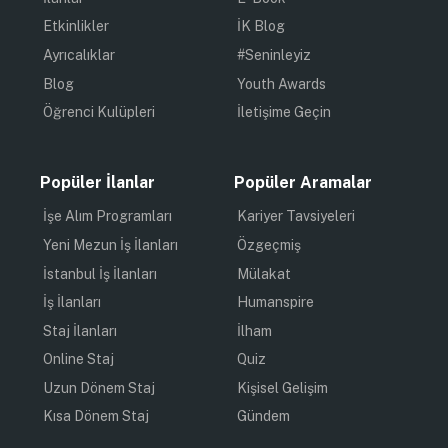
Etkinlikler
İK Blog
Ayrıcalıklar
#Seninleyiz
Blog
Youth Awards
Öğrenci Kulüpleri
İletişime Geçin
Popüler İlanlar
Popüler Aramalar
İşe Alım Programları
Kariyer Tavsiyeleri
Yeni Mezun İş İlanları
Özgeçmiş
İstanbul İş İlanları
Mülakat
İş İlanları
Humanspire
Staj İlanları
İlham
Online Staj
Quiz
Uzun Dönem Staj
Kişisel Gelişim
Kısa Dönem Staj
Gündem