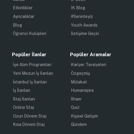
Etkinlikler
İK Blog
Ayrıcalıklar
#Seninleyiz
Blog
Youth Awards
Öğrenci Kulüpleri
İletişime Geçin
Popüler İlanlar
Popüler Aramalar
İşe Alım Programları
Kariyer Tavsiyeleri
Yeni Mezun İş İlanları
Özgeçmiş
İstanbul İş İlanları
Mülakat
İş İlanları
Humanspire
Staj İlanları
İlham
Online Staj
Quiz
Uzun Dönem Staj
Kişisel Gelişim
Kısa Dönem Staj
Gündem