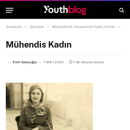
»
»
»
Anasayfa
Gündem
Mühendislik Dünyasında Kadın Olmak
Müh
Mühendis Kadın
İrem Gençoğlu
7 Mart 2024
1 dk okuma süresi