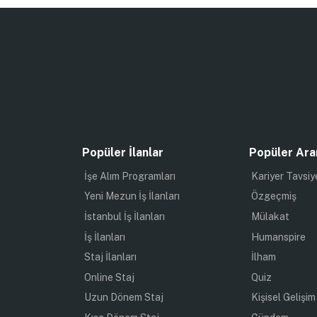
Popüler İlanlar
Popüler Ara
İşe Alım Programları
Kariyer Tavsiy
Yeni Mezun İş İlanları
Özgeçmiş
İstanbul İş İlanları
Mülakat
İş İlanları
Humanspire
Staj İlanları
İlham
Online Staj
Quiz
Uzun Dönem Staj
Kişisel Gelişim