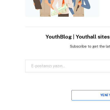
YouthBlog | Youthall site
Subscribe to get the la
E-postanızı yazın…
YENI