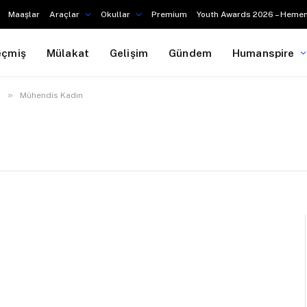
Maaşlar
Araçlar
Okullar
Premium
Youth Awards 2026 – Hemen
eçmiş
Mülakat
Gelişim
Gündem
Humanspire
»
k
Mühendis Kadın