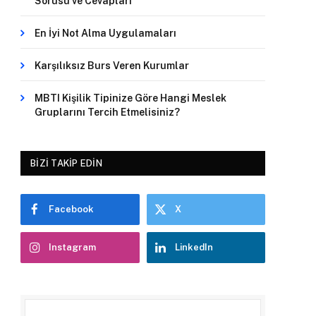
Sorusu ve Cevapları
En İyi Not Alma Uygulamaları
Karşılıksız Burs Veren Kurumlar
MBTI Kişilik Tipinize Göre Hangi Meslek
Gruplarını Tercih Etmelisiniz?
BIZI TAKIP EDIN
Facebook
X
Instagram
LinkedIn