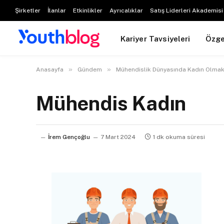
Şirketler
İlanlar
Etkinlikler
Ayrıcalıklar
Satış Liderleri Akademisi
Kariyer Tavsiyeleri
Özg
»
»
Anasayfa
Gündem
Mühendislik Dünyasında Kadın Olma
Mühendis Kadın
İrem Gençoğlu
7 Mart 2024
1 dk okuma süresi