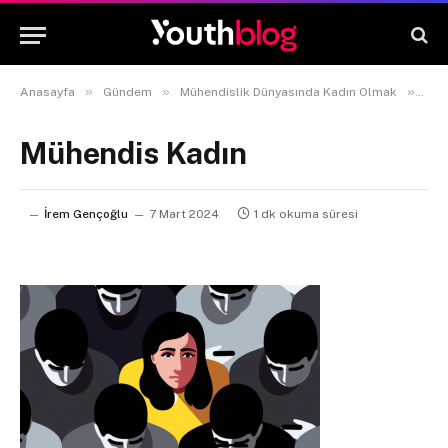
»
»
»
Anasayfa
Gündem
Mühendislik Dünyasında Kadın Olmak
Müh
Mühendis Kadın
İrem Gençoğlu
7 Mart 2024
1 dk okuma süresi