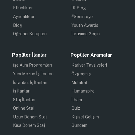
Etkinlikler
İK Blog
Ayrıcalıklar
#Seninleyiz
Blog
Youth Awards
Öğrenci Kulüpleri
İletişime Geçin
Popüler İlanlar
Popüler Aramalar
İşe Alım Programları
Kariyer Tavsiyeleri
Yeni Mezun İş İlanları
Özgeçmiş
İstanbul İş İlanları
Mülakat
İş İlanları
Humanspire
Staj İlanları
İlham
Online Staj
Quiz
Uzun Dönem Staj
Kişisel Gelişim
Kısa Dönem Staj
Gündem