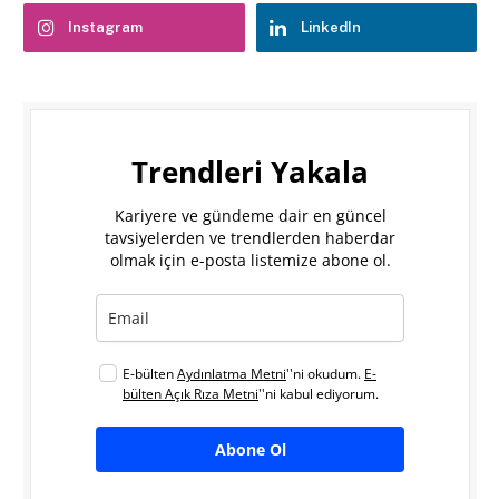
Instagram
LinkedIn
Trendleri Yakala
Kariyere ve gündeme dair en güncel
tavsiyelerden ve trendlerden haberdar
olmak için e-posta listemize abone ol.
E-bülten
Aydınlatma Metni
''ni okudum.
E-
bülten Açık Rıza Metni
''ni kabul ediyorum.
Abone Ol