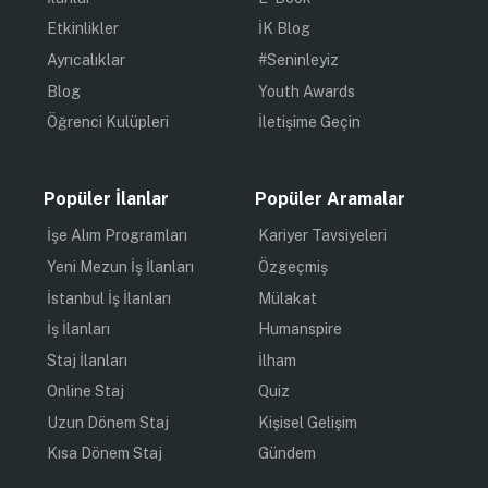
Etkinlikler
İK Blog
Ayrıcalıklar
#Seninleyiz
Blog
Youth Awards
Öğrenci Kulüpleri
İletişime Geçin
Popüler İlanlar
Popüler Aramalar
İşe Alım Programları
Kariyer Tavsiyeleri
Yeni Mezun İş İlanları
Özgeçmiş
İstanbul İş İlanları
Mülakat
İş İlanları
Humanspire
Staj İlanları
İlham
Online Staj
Quiz
Uzun Dönem Staj
Kişisel Gelişim
Kısa Dönem Staj
Gündem