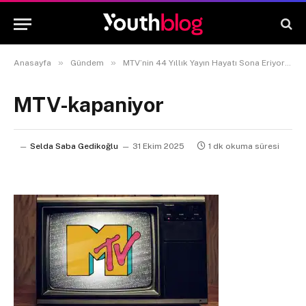
»
»
»
Anasayfa
Gündem
MTV’nin 44 Yıllık Yayın Hayatı Sona Eriyor
MTV-kapaniyor
Selda Saba Gedikoğlu
31 Ekim 2025
1 dk okuma süresi