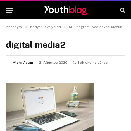
»
»
Anasayfa
Kariyer Tavsiyeleri
MT Programı Nedir? Yeni Mezunlara Neler Sağlar?
digital media2
Alara Aslan
21 Ağustos 2020
1 dk okuma süresi