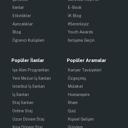
İlanlar
E-Book
Etkinlikler
İK Blog
Ayrıcalıklar
#Seninleyiz
Blog
Youth Awards
Öğrenci Kulüpleri
İletişime Geçin
Popüler İlanlar
Popüler Aramalar
İşe Alım Programları
Kariyer Tavsiyeleri
Yeni Mezun İş İlanları
Özgeçmiş
İstanbul İş İlanları
Mülakat
İş İlanları
Humanspire
Staj İlanları
İlham
Online Staj
Quiz
Uzun Dönem Staj
Kişisel Gelişim
Kısa Dönem Staj
Gündem