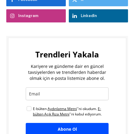
Instagram
LinkedIn
Trendleri Yakala
Kariyere ve gündeme dair en güncel
tavsiyelerden ve trendlerden haberdar
olmak için e-posta listemize abone ol.
E-bülten
Aydınlatma Metni
''ni okudum.
E-
bülten Açık Rıza Metni
''ni kabul ediyorum.
Abone Ol