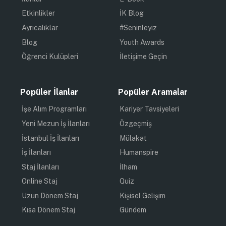
Etkinlikler
İK Blog
Ayrıcalıklar
#Seninleyiz
Blog
Youth Awards
Öğrenci Kulüpleri
İletişime Geçin
Popüler İlanlar
Popüler Aramalar
İşe Alım Programları
Kariyer Tavsiyeleri
Yeni Mezun İş İlanları
Özgeçmiş
İstanbul İş İlanları
Mülakat
İş İlanları
Humanspire
Staj İlanları
İlham
Online Staj
Quiz
Uzun Dönem Staj
Kişisel Gelişim
Kısa Dönem Staj
Gündem