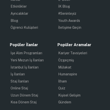
Etkinlikler
İK Blog
Ayrıcalıklar
#Seninleyiz
Blog
Youth Awards
Öğrenci Kulüpleri
İletişime Geçin
Popüler İlanlar
Popüler Aramalar
İşe Alım Programları
Kariyer Tavsiyeleri
Yeni Mezun İş İlanları
Özgeçmiş
İstanbul İş İlanları
Mülakat
İş İlanları
Humanspire
Staj İlanları
İlham
Online Staj
Quiz
Uzun Dönem Staj
Kişisel Gelişim
Kısa Dönem Staj
Gündem