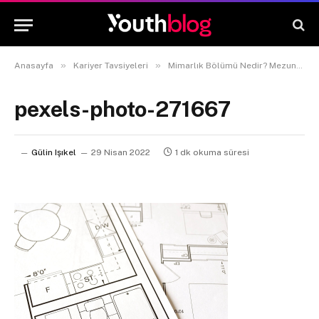
»
»
Anasayfa
Kariyer Tavsiyeleri
Mimarlık Bölümü Nedir? Mezunu Ne İş Yapar?
pexels-photo-271667
Gülin Işıkel
29 Nisan 2022
1 dk okuma süresi