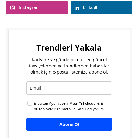
Instagram
LinkedIn
Trendleri Yakala
Kariyere ve gündeme dair en güncel
tavsiyelerden ve trendlerden haberdar
olmak için e-posta listemize abone ol.
E-bülten
Aydınlatma Metni
''ni okudum.
E-
bülten Açık Rıza Metni
''ni kabul ediyorum.
Abone Ol