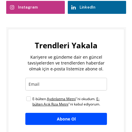
Instagram
LinkedIn
Trendleri Yakala
Kariyere ve gündeme dair en güncel
tavsiyelerden ve trendlerden haberdar
olmak için e-posta listemize abone ol.
E-bülten
Aydınlatma Metni
''ni okudum.
E-
bülten Açık Rıza Metni
''ni kabul ediyorum.
Abone Ol