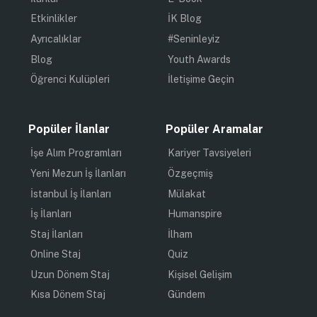
Etkinlikler
İK Blog
Ayrıcalıklar
#Seninleyiz
Blog
Youth Awards
Öğrenci Kulüpleri
İletişime Geçin
Popüler İlanlar
Popüler Aramalar
İşe Alım Programları
Kariyer Tavsiyeleri
Yeni Mezun İş İlanları
Özgeçmiş
İstanbul İş İlanları
Mülakat
İş İlanları
Humanspire
Staj İlanları
İlham
Online Staj
Quiz
Uzun Dönem Staj
Kişisel Gelişim
Kısa Dönem Staj
Gündem