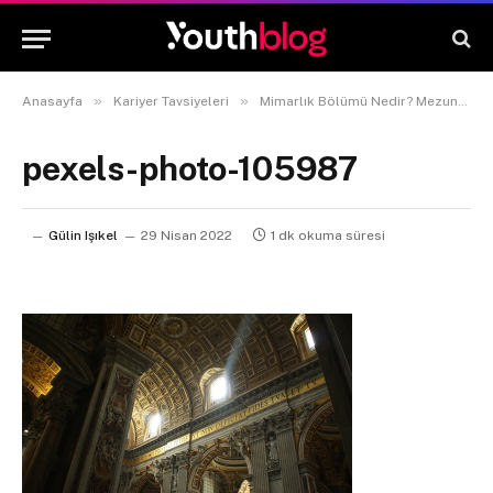
»
»
Anasayfa
Kariyer Tavsiyeleri
Mimarlık Bölümü Nedir? Mezunu Ne İş Yapar?
pexels-photo-105987
Gülin Işıkel
29 Nisan 2022
1 dk okuma süresi