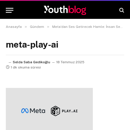
»
»
Anasayfa
Gündem
Meta’dan Ses Getirecek Hamle: İnsan Sesi Üretebilen Play AI, Meta Bünyesine Katıldı
meta-play-ai
Selda Saba Gedikoğlu
18 Temmuz 2025
1 dk okuma süresi