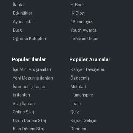
İlanlar
E-Book
Etkinlikler
İK Blog
Ayrıcalıklar
#Seninleyiz
Blog
Youth Awards
Öğrenci Kulüpleri
İletişime Geçin
Popüler İlanlar
Popüler Aramalar
İşe Alım Programları
Kariyer Tavsiyeleri
Yeni Mezun İş İlanları
Özgeçmiş
İstanbul İş İlanları
Mülakat
İş İlanları
Humanspire
Staj İlanları
İlham
Online Staj
Quiz
Uzun Dönem Staj
Kişisel Gelişim
Kısa Dönem Staj
Gündem