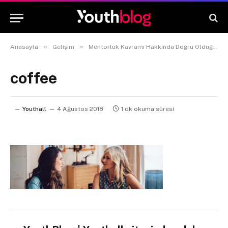
»
»
Anasayfa
Gelişim
Mentorluk Kavramı Hakkında Doğru Olduğu Düşünülen 3 Efsane
coffee
Youthall
4 Ağustos 2018
1 dk okuma süresi