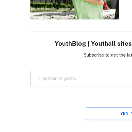
YouthBlog | Youthall site
Subscribe to get the la
E-postanızı yazın…
YENI