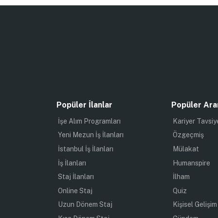
Popüler İlanlar
Popüler Ara
İşe Alım Programları
Kariyer Tavsiy
Yeni Mezun İş İlanları
Özgeçmiş
İstanbul İş İlanları
Mülakat
İş İlanları
Humanspire
Staj İlanları
İlham
Online Staj
Quiz
Uzun Dönem Staj
Kişisel Gelişim