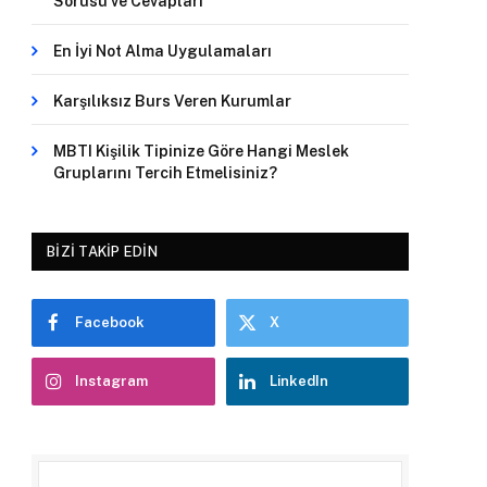
Sorusu ve Cevapları
En İyi Not Alma Uygulamaları
Karşılıksız Burs Veren Kurumlar
MBTI Kişilik Tipinize Göre Hangi Meslek
Gruplarını Tercih Etmelisiniz?
BIZI TAKIP EDIN
Facebook
X
Instagram
LinkedIn