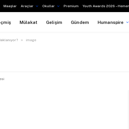
Maaşlar
Araçlar
Okullar
Premium
Youth Awards 2026 – Hemen
eçmiş
Mülakat
Gelişim
Gündem
Humanspire
»
daklanıyor?
image
esi