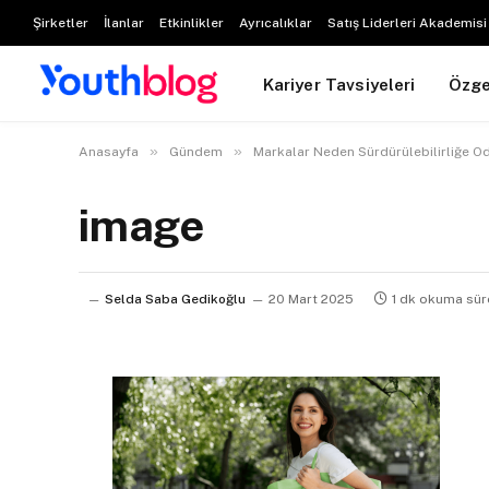
Şirketler
İlanlar
Etkinlikler
Ayrıcalıklar
Satış Liderleri Akademisi
Kariyer Tavsiyeleri
Özg
»
»
Anasayfa
Gündem
Markalar Neden Sürdürülebilirliğe O
image
Selda Saba Gedikoğlu
20 Mart 2025
1 dk okuma sür