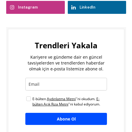
Instagram
LinkedIn
Trendleri Yakala
Kariyere ve gündeme dair en güncel
tavsiyelerden ve trendlerden haberdar
olmak için e-posta listemize abone ol.
E-bülten
Aydınlatma Metni
''ni okudum.
E-
bülten Açık Rıza Metni
''ni kabul ediyorum.
Abone Ol