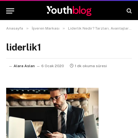
»
»
Anasayfa
İşveren Markası
Liderlik Nedir? Tarzları, Avantajları, Dezavantajları
liderlik1
Alara Aslan
6 Ocak 2020
1 dk okuma süresi