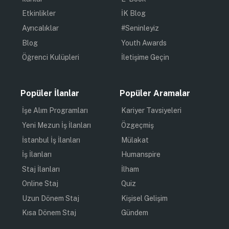
Etkinlikler
İK Blog
Ayrıcalıklar
#Seninleyiz
Blog
Youth Awards
Öğrenci Kulüpleri
İletişime Geçin
Popüler İlanlar
Popüler Aramalar
İşe Alım Programları
Kariyer Tavsiyeleri
Yeni Mezun İş İlanları
Özgeçmiş
İstanbul İş İlanları
Mülakat
İş İlanları
Humanspire
Staj İlanları
İlham
Online Staj
Quiz
Uzun Dönem Staj
Kişisel Gelişim
Kısa Dönem Staj
Gündem