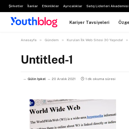
Şirketler
İlanlar
Etkinlikler
Ayrıcalıklar
Satış Liderleri Akademisi
Kariyer Tavsiyeleri
Özg
»
»
»
Anasayfa
Gündem
Kurulan İlk Web Sitesi 30 Yaşında!
Untitled-1
Gülin Işıkel
20 Aralık 2021
1 dk okuma süresi