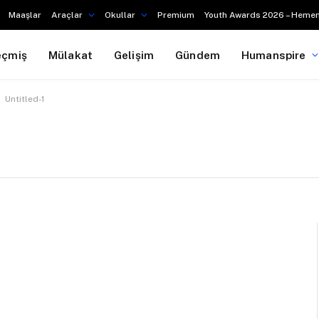
Maaşlar
Araçlar
Okullar
Premium
Youth Awards 2026 – Hemen
eçmiş
Mülakat
Gelişim
Gündem
Humanspire
Untitled-1