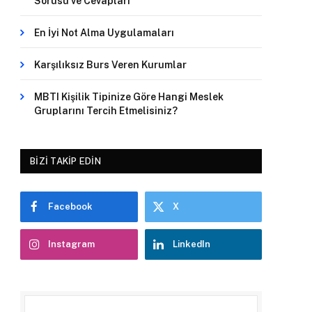
Sorusu ve Cevapları
En İyi Not Alma Uygulamaları
Karşılıksız Burs Veren Kurumlar
MBTI Kişilik Tipinize Göre Hangi Meslek
Gruplarını Tercih Etmelisiniz?
BIZI TAKIP EDIN
Facebook
X
Instagram
LinkedIn