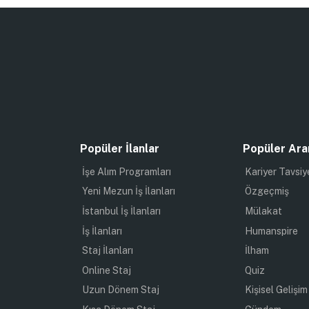
Popüler İlanlar
Popüler Ara
İşe Alım Programları
Kariyer Tavsiy
Yeni Mezun İş İlanları
Özgeçmiş
İstanbul İş İlanları
Mülakat
İş İlanları
Humanspire
Staj İlanları
İlham
Online Staj
Quiz
Uzun Dönem Staj
Kişisel Gelişim