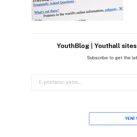
YouthBlog | Youthall site
Subscribe to get the la
E-postanızı yazın…
YENI