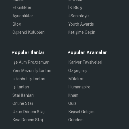
Etkinlikler
İK Blog
Ayrıcalıklar
#Seninleyiz
Blog
Youth Awards
Öğrenci Kulüpleri
İletişime Geçin
Popüler İlanlar
Popüler Aramalar
İşe Alım Programları
Kariyer Tavsiyeleri
Yeni Mezun İş İlanları
Özgeçmiş
İstanbul İş İlanları
Mülakat
İş İlanları
Humanspire
Staj İlanları
İlham
Online Staj
Quiz
Uzun Dönem Staj
Kişisel Gelişim
Kısa Dönem Staj
Gündem