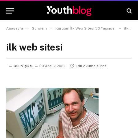
»
»
»
Anasayfa
Gündem
Kurulan İlk Web Sitesi 30 Yaşında!
ilk web sitesi
ilk web sitesi
Gülin Işıkel
20 Aralık 2021
1 dk okuma süresi