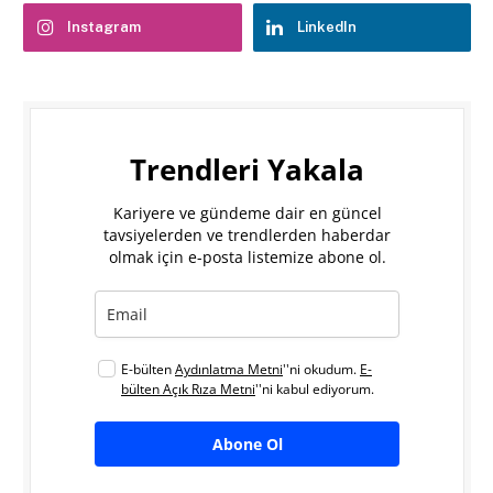
Instagram
LinkedIn
Trendleri Yakala
Kariyere ve gündeme dair en güncel
tavsiyelerden ve trendlerden haberdar
olmak için e-posta listemize abone ol.
E-bülten
Aydınlatma Metni
''ni okudum.
E-
bülten Açık Rıza Metni
''ni kabul ediyorum.
Abone Ol