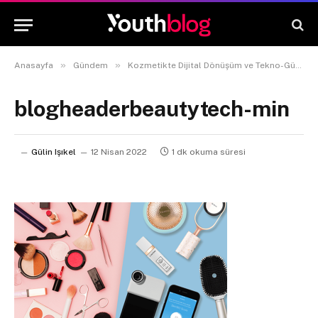
»
»
Anasayfa
Gündem
Kozmetikte Dijital Dönüşüm ve Tekno-Güzellik Kavramı Nedir?
blogheaderbeautytech-min
Gülin Işıkel
12 Nisan 2022
1 dk okuma süresi