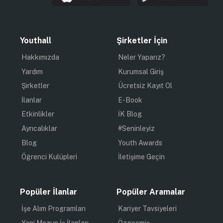
Youthall
Şirketler İçin
Hakkımızda
Neler Yaparız?
Yardım
Kurumsal Giriş
Şirketler
Ücretsiz Kayıt Ol
İlanlar
E-Book
Etkinlikler
İK Blog
Ayrıcalıklar
#Seninleyiz
Blog
Youth Awards
Öğrenci Kulüpleri
İletişime Geçin
Popüler İlanlar
Popüler Aramalar
İşe Alım Programları
Kariyer Tavsiyeleri
Yeni Mezun İş İlanları
Özgeçmiş