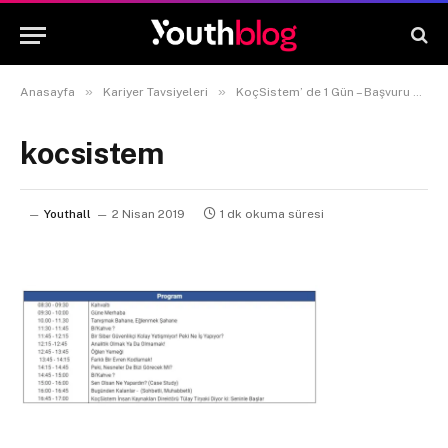
»
»
Anasayfa
Kariyer Tavsiyeleri
KoçSistem’ de 1 Gün – Başvuru Formu
kocsistem
Youthall
2 Nisan 2019
1 dk okuma süresi