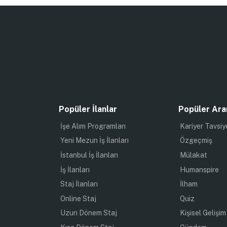
Popüler İlanlar
Popüler Ara
İşe Alım Programları
Kariyer Tavsiy
Yeni Mezun İş İlanları
Özgeçmiş
İstanbul İş İlanları
Mülakat
İş İlanları
Humanspire
Staj İlanları
İlham
Online Staj
Quiz
Uzun Dönem Staj
Kişisel Gelişim