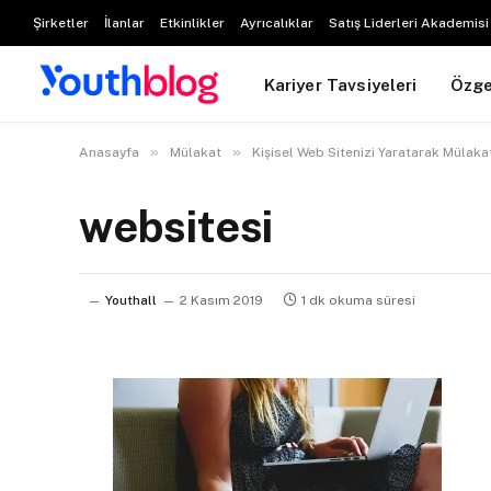
Şirketler
İlanlar
Etkinlikler
Ayrıcalıklar
Satış Liderleri Akademisi
Kariyer Tavsiyeleri
Özg
»
»
Anasayfa
Mülakat
Kişisel Web Sitenizi Yaratarak Mülak
websitesi
Youthall
2 Kasım 2019
1 dk okuma süresi