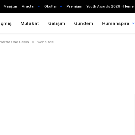
Maaşlar
Araçlar
Okullar
Premium
Youth Awards 2026 – Hemen
eçmiş
Mülakat
Gelişim
Gündem
Humanspire
»
atlarda Öne Geçin
websitesi