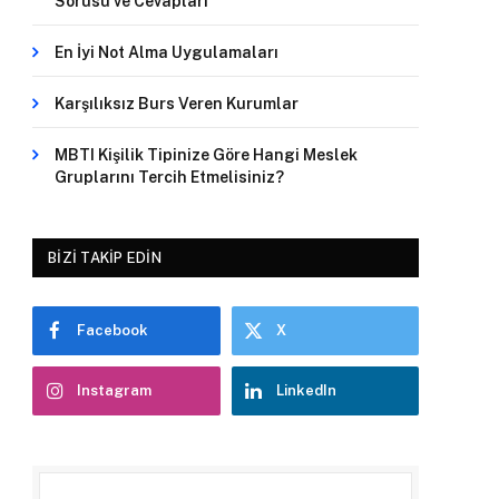
Sorusu ve Cevapları
En İyi Not Alma Uygulamaları
Karşılıksız Burs Veren Kurumlar
MBTI Kişilik Tipinize Göre Hangi Meslek
Gruplarını Tercih Etmelisiniz?
BIZI TAKIP EDIN
Facebook
X
Instagram
LinkedIn