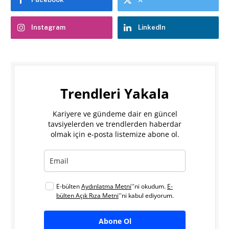
Instagram
LinkedIn
Trendleri Yakala
Kariyere ve gündeme dair en güncel
tavsiyelerden ve trendlerden haberdar
olmak için e-posta listemize abone ol.
E-bülten
Aydınlatma Metni
''ni okudum.
E-
bülten Açık Rıza Metni
''ni kabul ediyorum.
Abone Ol