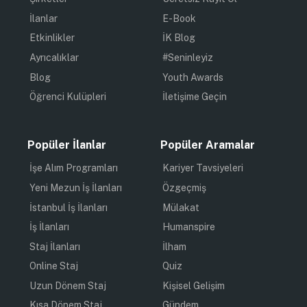
İlanlar
E-Book
Etkinlikler
İK Blog
Ayrıcalıklar
#Seninleyiz
Blog
Youth Awards
Öğrenci Kulüpleri
İletişime Geçin
Popüler İlanlar
Popüler Aramalar
İşe Alım Programları
Kariyer Tavsiyeleri
Yeni Mezun İş İlanları
Özgeçmiş
İstanbul İş İlanları
Mülakat
İş İlanları
Humanspire
Staj İlanları
İlham
Online Staj
Quiz
Uzun Dönem Staj
Kişisel Gelişim
Kısa Dönem Staj
Gündem