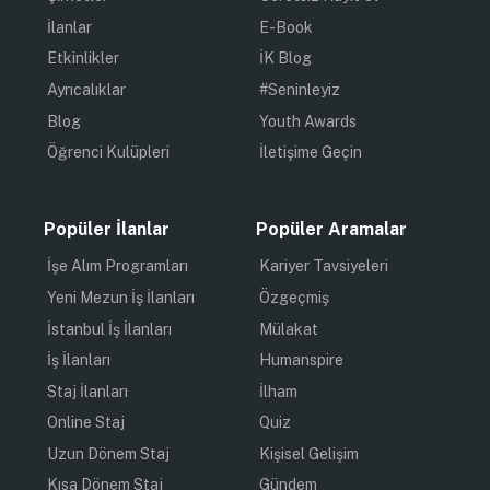
İlanlar
E-Book
Etkinlikler
İK Blog
Ayrıcalıklar
#Seninleyiz
Blog
Youth Awards
Öğrenci Kulüpleri
İletişime Geçin
Popüler İlanlar
Popüler Aramalar
İşe Alım Programları
Kariyer Tavsiyeleri
Yeni Mezun İş İlanları
Özgeçmiş
İstanbul İş İlanları
Mülakat
İş İlanları
Humanspire
Staj İlanları
İlham
Online Staj
Quiz
Uzun Dönem Staj
Kişisel Gelişim
Kısa Dönem Staj
Gündem