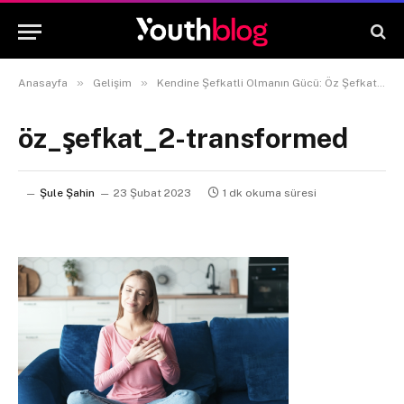
»
»
Anasayfa
Gelişim
Kendine Şefkatli Olmanın Gücü: Öz Şefkat Nedir ve Neden Önemlidir?
öz_şefkat_2-transformed
Şule Şahin
23 Şubat 2023
1 dk okuma süresi