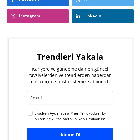
Instagram
LinkedIn
Trendleri Yakala
Kariyere ve gündeme dair en güncel
tavsiyelerden ve trendlerden haberdar
olmak için e-posta listemize abone ol.
E-bülten
Aydınlatma Metni
''ni okudum.
E-
bülten Açık Rıza Metni
''ni kabul ediyorum.
Abone Ol