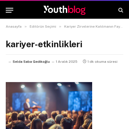
»
»
Anasayfa
Editörün Seçimi
Kariyer Zirvelerine Katılmanın Faydaları
kariyer-etkinlikleri
Selda Saba Gedikoğlu
1 Aralık 2025
1 dk okuma süresi