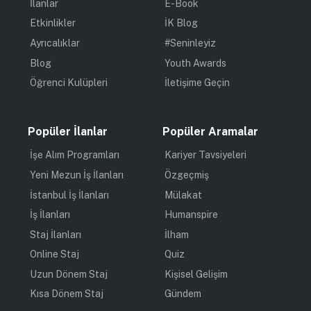
İlanlar
E-Book
Etkinlikler
İK Blog
Ayrıcalıklar
#Seninleyiz
Blog
Youth Awards
Öğrenci Kulüpleri
İletişime Geçin
Popüler İlanlar
Popüler Aramalar
İşe Alım Programları
Kariyer Tavsiyeleri
Yeni Mezun İş İlanları
Özgeçmiş
İstanbul İş İlanları
Mülakat
İş İlanları
Humanspire
Staj İlanları
İlham
Online Staj
Quiz
Uzun Dönem Staj
Kişisel Gelişim
Kısa Dönem Staj
Gündem