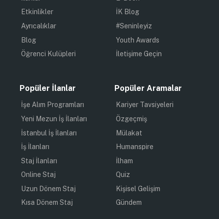
Etkinlikler
İK Blog
Ayrıcalıklar
#Seninleyiz
Blog
Youth Awards
Öğrenci Kulüpleri
İletişime Geçin
Popüler İlanlar
Popüler Aramalar
İşe Alım Programları
Kariyer Tavsiyeleri
Yeni Mezun İş İlanları
Özgeçmiş
İstanbul İş İlanları
Mülakat
İş İlanları
Humanspire
Staj İlanları
İlham
Online Staj
Quiz
Uzun Dönem Staj
Kişisel Gelişim
Kısa Dönem Staj
Gündem