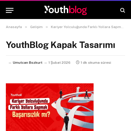
»
»
Anasayfa
Gelişim
Kariyer Yolculuğunda Farklı Yollara Sapmak Başarısızlık mı?
YouthBlog Kapak Tasarımı
Umutcan Bozkurt
1 Şubat 2026
1 dk okuma süresi