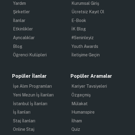
Yardım
Kurumsal Giriş
Şirketler
Ücretsiz Kayıt Ol
İlanlar
E-Book
Etkinlikler
İK Blog
Ayrıcalıklar
#Seninleyiz
Blog
Youth Awards
Öğrenci Kulüpleri
İletişime Geçin
Popüler İlanlar
Popüler Aramalar
İşe Alım Programları
Kariyer Tavsiyeleri
Yeni Mezun İş İlanları
Özgeçmiş
İstanbul İş İlanları
Mülakat
İş İlanları
Humanspire
Staj İlanları
İlham
Online Staj
Quiz