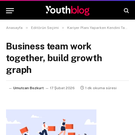
»
»
Anasayfa
Editörün Seçimi
Kariyer Planı Yaparken Kendini Tanımanın Önemi
Business team work
together, build growth
graph
Umutcan Bozkurt
17 Şubat 2026
1 dk okuma süresi