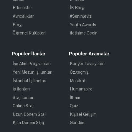
Etkinlikler
İK Blog
Ayrıcalıklar
#Seninleyiz
Blog
Youth Awards
Öğrenci Kulüpleri
İletişime Geçin
Popüler İlanlar
Popüler Aramalar
İşe Alım Programları
Kariyer Tavsiyeleri
Yeni Mezun İş İlanları
Özgeçmiş
İstanbul İş İlanları
Mülakat
İş İlanları
Humanspire
Staj İlanları
İlham
Online Staj
Quiz
Uzun Dönem Staj
Kişisel Gelişim
Kısa Dönem Staj
Gündem