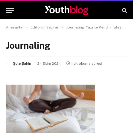
»
»
Anasayfa
Editörün Seçimi
Journaling: Yazı ile Kendini İyileştirmenin Yolları
Journaling
Şule Şahin
24 Ekim 2024
1 dk okuma süresi