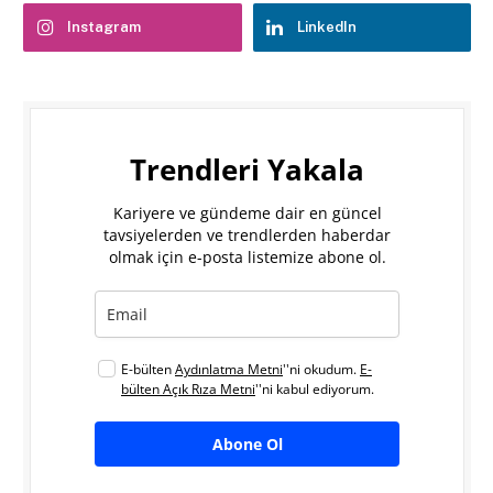
Instagram
LinkedIn
Trendleri Yakala
Kariyere ve gündeme dair en güncel
tavsiyelerden ve trendlerden haberdar
olmak için e-posta listemize abone ol.
E-bülten
Aydınlatma Metni
''ni okudum.
E-
bülten Açık Rıza Metni
''ni kabul ediyorum.
Abone Ol