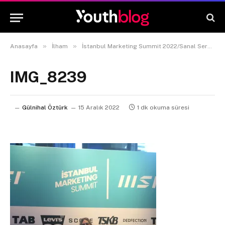
»
»
Anasayfa
İlham
İstanbul Marketing Summit 2022/Sanal Serüvenler
IMG_8239
Gülnihal Öztürk
15 Aralık 2022
1 dk okuma süresi