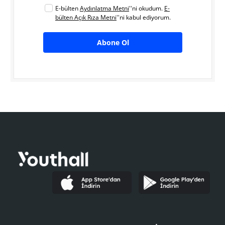
E-bülten
Aydınlatma Metni
''ni okudum.
E-
bülten Açık Rıza Metni
''ni kabul ediyorum.
Abone Ol