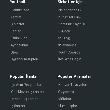
Youthall
Şirketler İçin
Hakkımızda
Neler Yaparız?
Yardım
Kurumsal Giriş
Şirketler
Ücretsiz Kayıt Ol
İlanlar
E-Book
Etkinlikler
İK Blog
Ayrıcalıklar
#Seninleyiz
Blog
Youth Awards
Öğrenci Kulüpleri
İletişime Geçin
Popüler İlanlar
Popüler Aramalar
İşe Alım Programları
Kariyer Tavsiyeleri
Yeni Mezun İş İlanları
Özgeçmiş
İstanbul İş İlanları
Mülakat
İş İlanları
Humanspire