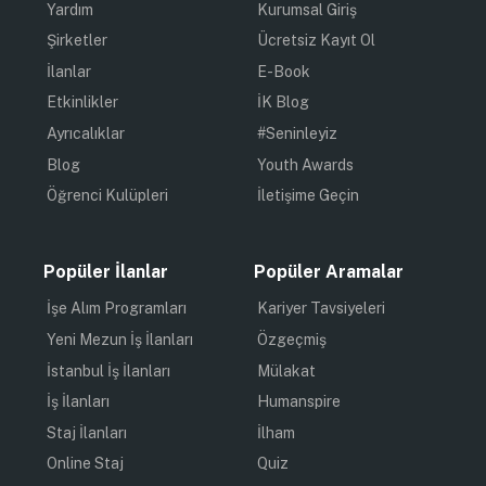
Yardım
Kurumsal Giriş
Şirketler
Ücretsiz Kayıt Ol
İlanlar
E-Book
Etkinlikler
İK Blog
Ayrıcalıklar
#Seninleyiz
Blog
Youth Awards
Öğrenci Kulüpleri
İletişime Geçin
Popüler İlanlar
Popüler Aramalar
İşe Alım Programları
Kariyer Tavsiyeleri
Yeni Mezun İş İlanları
Özgeçmiş
İstanbul İş İlanları
Mülakat
İş İlanları
Humanspire
Staj İlanları
İlham
Online Staj
Quiz