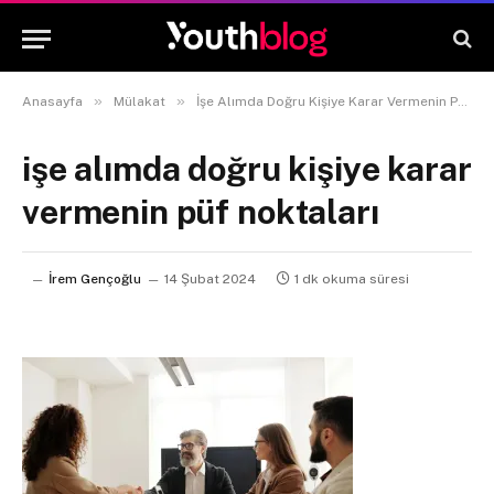
»
»
Anasayfa
Mülakat
İşe Alımda Doğru Kişiye Karar Vermenin Püf Noktaları
işe alımda doğru kişiye karar
vermenin püf noktaları
İrem Gençoğlu
14 Şubat 2024
1 dk okuma süresi