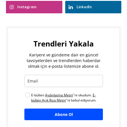
Instagram
LinkedIn
Trendleri Yakala
Kariyere ve gündeme dair en güncel
tavsiyelerden ve trendlerden haberdar
olmak için e-posta listemize abone ol.
E-bülten
Aydınlatma Metni
''ni okudum.
E-
bülten Açık Rıza Metni
''ni kabul ediyorum.
Abone Ol