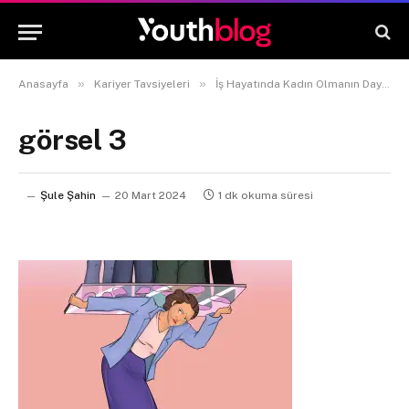
»
»
Anasayfa
Kariyer Tavsiyeleri
İş Hayatında Kadın Olmanın Dayanılmaz Ağırlığı
görsel 3
Şule Şahin
20 Mart 2024
1 dk okuma süresi