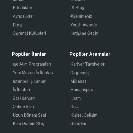
Etkinlikler
İK Blog
Ayrıcalıklar
#Seninleyiz
Blog
Youth Awards
Öğrenci Kulüpleri
İletişime Geçin
Popüler İlanlar
Popüler Aramalar
İşe Alım Programları
Kariyer Tavsiyeleri
Yeni Mezun İş İlanları
Özgeçmiş
İstanbul İş İlanları
Mülakat
İş İlanları
Humanspire
Staj İlanları
İlham
Online Staj
Quiz
Uzun Dönem Staj
Kişisel Gelişim
Kısa Dönem Staj
Gündem