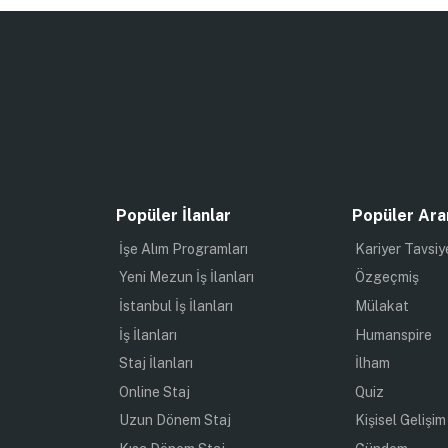
Popüler İlanlar
Popüler Ara
İşe Alım Programları
Kariyer Tavsiy
Yeni Mezun İş İlanları
Özgeçmiş
İstanbul İş İlanları
Mülakat
İş İlanları
Humanspire
Staj İlanları
İlham
Online Staj
Quiz
Uzun Dönem Staj
Kişisel Gelişim