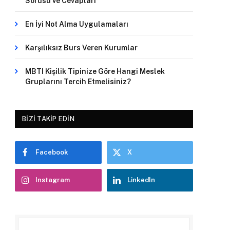
Sorusu ve Cevapları
En İyi Not Alma Uygulamaları
Karşılıksız Burs Veren Kurumlar
MBTI Kişilik Tipinize Göre Hangi Meslek
Gruplarını Tercih Etmelisiniz?
BIZI TAKIP EDIN
Facebook
X
Instagram
LinkedIn