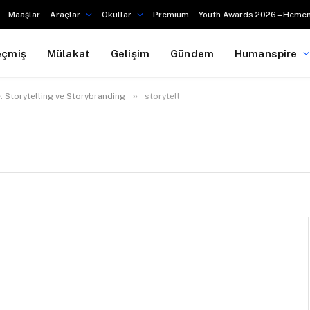
Maaşlar
Araçlar
Okullar
Premium
Youth Awards 2026 – Hemen
eçmiş
Mülakat
Gelişim
Gündem
Humanspire
»
: Storytelling ve Storybranding
storytell