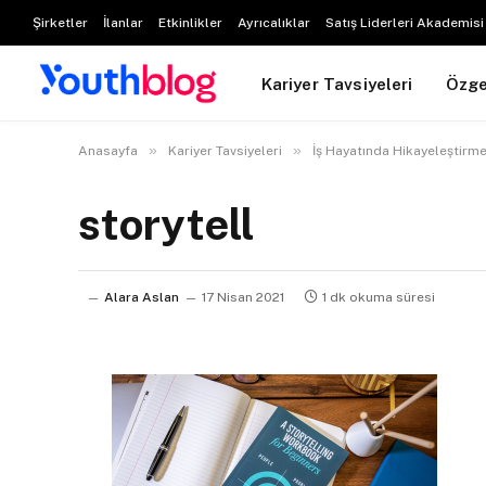
Şirketler
İlanlar
Etkinlikler
Ayrıcalıklar
Satış Liderleri Akademisi
Kariyer Tavsiyeleri
Özg
»
»
Anasayfa
Kariyer Tavsiyeleri
İş Hayatında Hikayeleştirme
storytell
Alara Aslan
17 Nisan 2021
1 dk okuma süresi