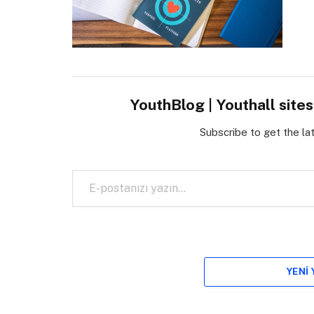
YouthBlog | Youthall site
Subscribe to get the la
E-postanızı yazın…
YENI