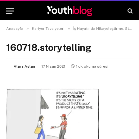
»
»
Anasayfa
Kariyer Tavsiyeleri
İş Hayatında Hikayeleştirme: Storytelling ve Storybranding
160718.storytelling
Alara Aslan
17 Nisan 2021
1 dk okuma süresi