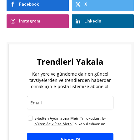
Facebook
X
Instagram
LinkedIn
Trendleri Yakala
Kariyere ve gündeme dair en güncel
tavsiyelerden ve trendlerden haberdar
olmak için e-posta listemize abone ol.
E-bülten
Aydınlatma Metni
''ni okudum.
E-
bülten Açık Rıza Metni
''ni kabul ediyorum.
Abone Ol