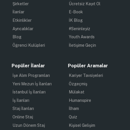
Şirketler
Ücretsiz Kayıt Ol
İlanlar
E-Book
Etkinlikler
İK Blog
Ayrıcalıklar
#Seninleyiz
Blog
Youth Awards
Öğrenci Kulüpleri
İletişime Geçin
Popüler İlanlar
Popüler Aramalar
İşe Alım Programları
Kariyer Tavsiyeleri
Yeni Mezun İş İlanları
Özgeçmiş
İstanbul İş İlanları
Mülakat
İş İlanları
Humanspire
Staj İlanları
İlham
Online Staj
Quiz
Uzun Dönem Staj
Kişisel Gelişim