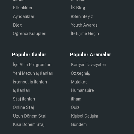
Etkinlikler
İK Blog
Ayrıcalıklar
#Seninleyiz
Blog
Youth Awards
Öğrenci Kulüpleri
İletişime Geçin
Popüler İlanlar
Popüler Aramalar
İşe Alım Programları
Kariyer Tavsiyeleri
Yeni Mezun İş İlanları
Özgeçmiş
İstanbul İş İlanları
Mülakat
İş İlanları
Humanspire
Staj İlanları
İlham
Online Staj
Quiz
Uzun Dönem Staj
Kişisel Gelişim
Kısa Dönem Staj
Gündem