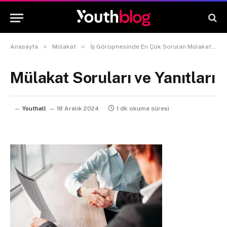
»
»
Anasayfa
Mülakat
İş Görüşmesinde En Çok Sorulan Mülakat Soruları ve Yanıtları
Mülakat Soruları ve Yanıtları
Youthall
18 Aralık 2024
1 dk okuma süresi