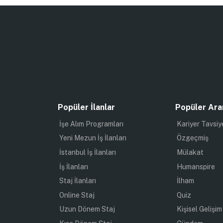
Popüler İlanlar
Popüler Ara
İşe Alım Programları
Kariyer Tavsiy
Yeni Mezun İş İlanları
Özgeçmiş
İstanbul İş İlanları
Mülakat
İş İlanları
Humanspire
Staj İlanları
İlham
Online Staj
Quiz
Uzun Dönem Staj
Kişisel Gelişim