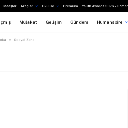
Maaşlar
Araçlar
Okullar
Premium
Youth Awards 2026 – Hemen
eçmiş
Mülakat
Gelişim
Gündem
Humanspire
»
Zeka
Sosyal Zeka