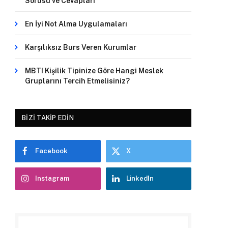
Sorusu ve Cevapları
En İyi Not Alma Uygulamaları
Karşılıksız Burs Veren Kurumlar
MBTI Kişilik Tipinize Göre Hangi Meslek
Gruplarını Tercih Etmelisiniz?
BIZI TAKIP EDIN
Facebook
X
Instagram
LinkedIn