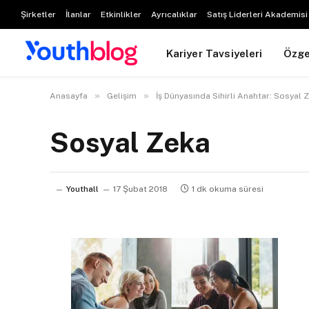
Şirketler
İlanlar
Etkinlikler
Ayrıcalıklar
Satış Liderleri Akademisi
Kariyer Tavsiyeleri
Özg
»
»
Anasayfa
Gelişim
İş Dünyasında Sihirli Anahtar: Sosyal 
Sosyal Zeka
Youthall
17 Şubat 2018
1 dk okuma süresi