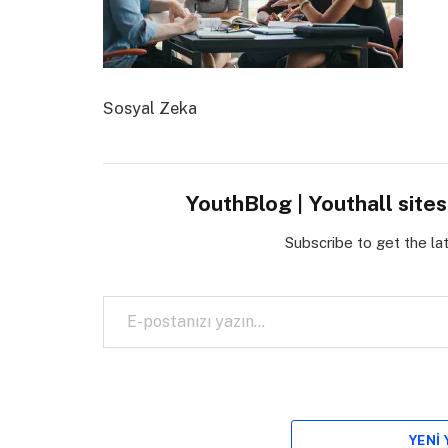
Sosyal Zeka
YouthBlog | Youthall site
Subscribe to get the la
E-postanızı yazın…
YENI