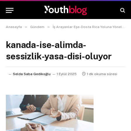
»
»
Anasayfa
Gündem
İş Arayanlar Eşe-Dosta Rica Yoluna Yöneliyor: Geniş Tanımlı İşsizlik 13 Milyona Dayandı
kanada-ise-alimda-
sessizlik-yasa-disi-oluyor
Selda Saba Gedikoğlu
1 Eylül 2025
1 dk okuma süresi