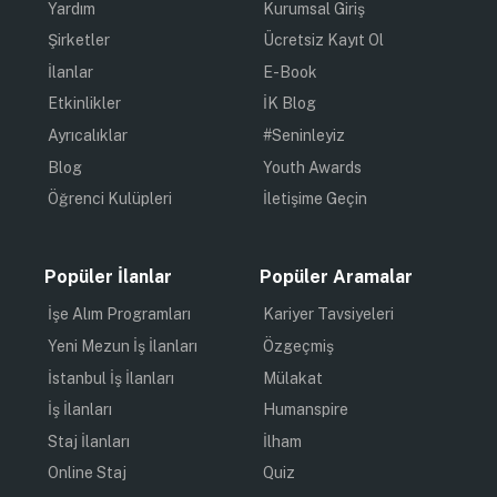
Yardım
Kurumsal Giriş
Şirketler
Ücretsiz Kayıt Ol
İlanlar
E-Book
Etkinlikler
İK Blog
Ayrıcalıklar
#Seninleyiz
Blog
Youth Awards
Öğrenci Kulüpleri
İletişime Geçin
Popüler İlanlar
Popüler Aramalar
İşe Alım Programları
Kariyer Tavsiyeleri
Yeni Mezun İş İlanları
Özgeçmiş
İstanbul İş İlanları
Mülakat
İş İlanları
Humanspire
Staj İlanları
İlham
Online Staj
Quiz