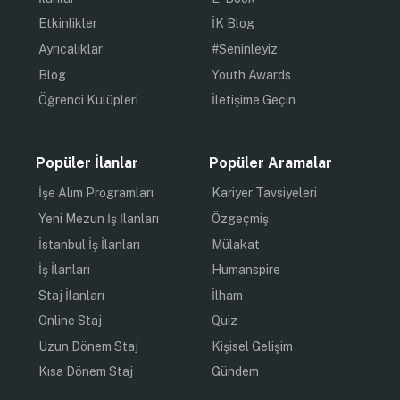
Etkinlikler
İK Blog
Ayrıcalıklar
#Seninleyiz
Blog
Youth Awards
Öğrenci Kulüpleri
İletişime Geçin
Popüler İlanlar
Popüler Aramalar
İşe Alım Programları
Kariyer Tavsiyeleri
Yeni Mezun İş İlanları
Özgeçmiş
İstanbul İş İlanları
Mülakat
İş İlanları
Humanspire
Staj İlanları
İlham
Online Staj
Quiz
Uzun Dönem Staj
Kişisel Gelişim
Kısa Dönem Staj
Gündem