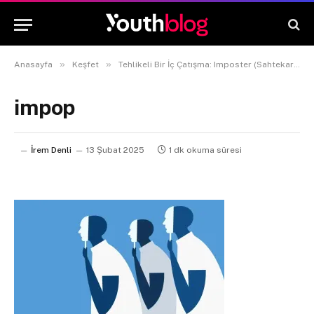
»
»
Anasayfa
Keşfet
Tehlikeli Bir İç Çatışma: Imposter (Sahtekar) Sendromu Nedir?
impop
İrem Denli
13 Şubat 2025
1 dk okuma süresi