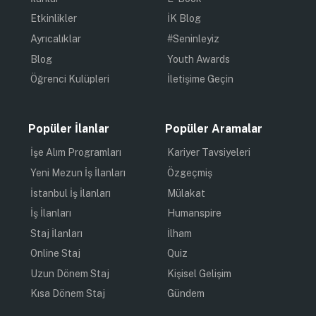
Etkinlikler
İK Blog
Ayrıcalıklar
#Seninleyiz
Blog
Youth Awards
Öğrenci Kulüpleri
İletişime Geçin
Popüler İlanlar
Popüler Aramalar
İşe Alım Programları
Kariyer Tavsiyeleri
Yeni Mezun İş İlanları
Özgeçmiş
İstanbul İş İlanları
Mülakat
İş İlanları
Humanspire
Staj İlanları
İlham
Online Staj
Quiz
Uzun Dönem Staj
Kişisel Gelişim
Kısa Dönem Staj
Gündem