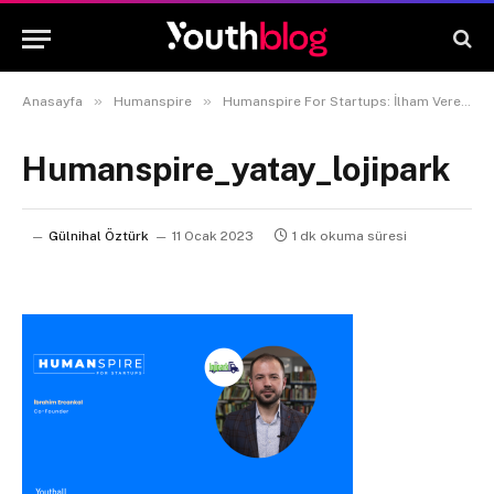
»
»
Anasayfa
Humanspire
Humanspire For Startups: İlham Veren Röportajlar #21 LojiPark Co-Founder İbrahim Ercankal
Humanspire_yatay_lojipark
Gülnihal Öztürk
11 Ocak 2023
1 dk okuma süresi