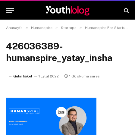
»
»
»
Anasayfa
Humanspire
Startups
Humanspire For Startups #13 Insha Ventures Genel Müdür Vekili Hasan Sami Bayansar
426036389-
humanspire_yatay_insha
Gülin Işıkel
1 Eylül 2022
1 dk okuma süresi