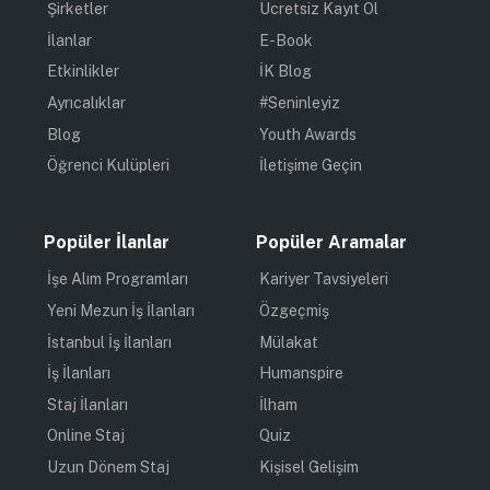
Şirketler
Ücretsiz Kayıt Ol
İlanlar
E-Book
Etkinlikler
İK Blog
Ayrıcalıklar
#Seninleyiz
Blog
Youth Awards
Öğrenci Kulüpleri
İletişime Geçin
Popüler İlanlar
Popüler Aramalar
İşe Alım Programları
Kariyer Tavsiyeleri
Yeni Mezun İş İlanları
Özgeçmiş
İstanbul İş İlanları
Mülakat
İş İlanları
Humanspire
Staj İlanları
İlham
Online Staj
Quiz
Uzun Dönem Staj
Kişisel Gelişim