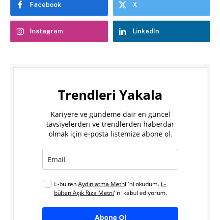
Facebook
X
Instagram
LinkedIn
Trendleri Yakala
Kariyere ve gündeme dair en güncel
tavsiyelerden ve trendlerden haberdar
olmak için e-posta listemize abone ol.
E-bülten
Aydınlatma Metni
''ni okudum.
E-
bülten Açık Rıza Metni
''ni kabul ediyorum.
Abone Ol