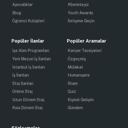
Ayrıcalıklar
#Seninleyiz
Blog
Youth Awards
Öğrenci Kulüpleri
İletişime Geçin
Popüler İlanlar
Popüler Aramalar
İşe Alım Programları
Kariyer Tavsiyeleri
Yeni Mezun İş İlanları
Özgeçmiş
İstanbul İş İlanları
Mülakat
İş İlanları
Humanspire
Staj İlanları
İlham
Online Staj
Quiz
Uzun Dönem Staj
Kişisel Gelişim
Kısa Dönem Staj
Gündem