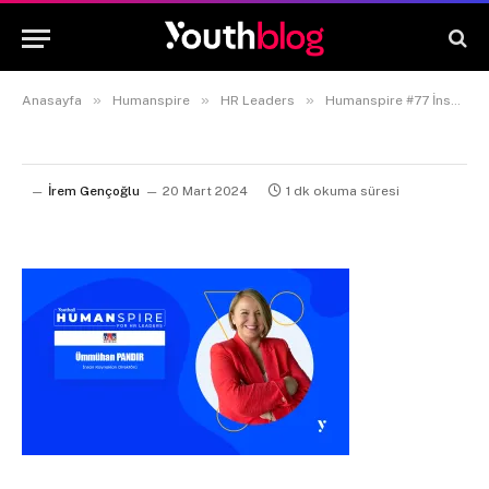
»
»
»
Anasayfa
Humanspire
HR Leaders
Humanspire #77 İnsan Kaynakları Direktörü Ümmühan Pandır
İrem Gençoğlu
20 Mart 2024
1 dk okuma süresi