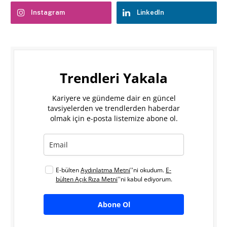
Instagram
LinkedIn
Trendleri Yakala
Kariyere ve gündeme dair en güncel
tavsiyelerden ve trendlerden haberdar
olmak için e-posta listemize abone ol.
E-bülten
Aydınlatma Metni
''ni okudum.
E-
bülten Açık Rıza Metni
''ni kabul ediyorum.
Abone Ol