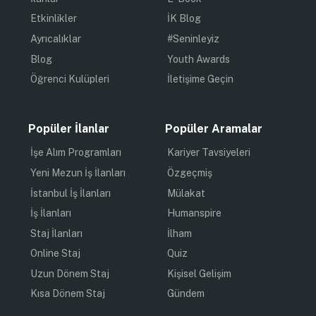
Etkinlikler
İK Blog
Ayrıcalıklar
#Seninleyiz
Blog
Youth Awards
Öğrenci Kulüpleri
İletişime Geçin
Popüler İlanlar
Popüler Aramalar
İşe Alım Programları
Kariyer Tavsiyeleri
Yeni Mezun İş İlanları
Özgeçmiş
İstanbul İş İlanları
Mülakat
İş İlanları
Humanspire
Staj İlanları
İlham
Online Staj
Quiz
Uzun Dönem Staj
Kişisel Gelişim
Kısa Dönem Staj
Gündem