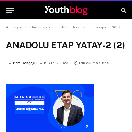
»
»
»
Anasayfa
Humanspire
HR Leaders
Humanspire #66 Chief Human Resources Officer (CHRO) K. Mehmet Büyükçolak
ANADOLU ETAP YATAY-2 (2)
İrem Gençoğlu
19 Aralık 2023
1 dk okuma süresi