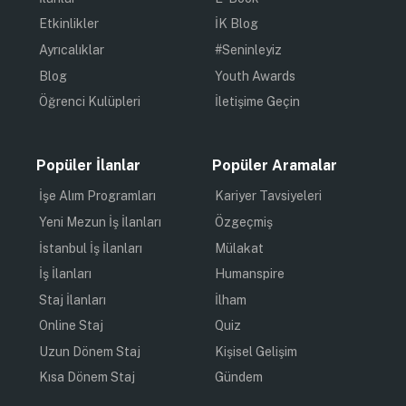
Etkinlikler
İK Blog
Ayrıcalıklar
#Seninleyiz
Blog
Youth Awards
Öğrenci Kulüpleri
İletişime Geçin
Popüler İlanlar
Popüler Aramalar
İşe Alım Programları
Kariyer Tavsiyeleri
Yeni Mezun İş İlanları
Özgeçmiş
İstanbul İş İlanları
Mülakat
İş İlanları
Humanspire
Staj İlanları
İlham
Online Staj
Quiz
Uzun Dönem Staj
Kişisel Gelişim
Kısa Dönem Staj
Gündem