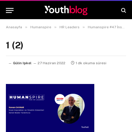
»
»
»
Anasayfa
Humanspire
HR Leaders
Humanspire #47 İnsan Kaynakları ve Yönetim Sistemleri Genel Müdür Yardımcısı Kenan Cavnar
1 (2)
Gülin Işıkel
27 Haziran 2022
1 dk okuma süresi