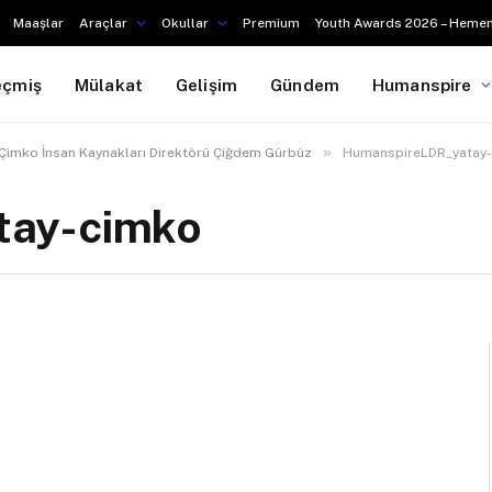
Maaşlar
Araçlar
Okullar
Premium
Youth Awards 2026 – Hemen
eçmiş
Mülakat
Gelişim
Gündem
Humanspire
»
Çimko İnsan Kaynakları Direktörü Çiğdem Gürbüz
HumanspireLDR_yatay
tay-cimko