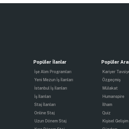
Popüler İlanlar
Popüler Ara
İşe Alım Programları
Kariyer Tavsiy
Yeni Mezun İş İlanları
Özgeçmiş
İstanbul İş İlanları
Mülakat
İş İlanları
Humanspire
Staj İlanları
İlham
Online Staj
Quiz
Uzun Dönem Staj
Kişisel Gelişim