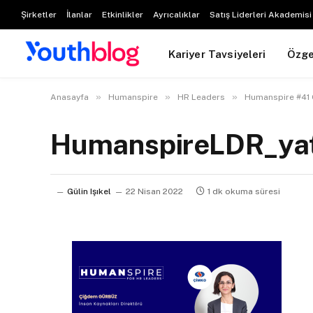
Şirketler
İlanlar
Etkinlikler
Ayrıcalıklar
Satış Liderleri Akademisi
Kariyer Tavsiyeleri
Özg
»
»
»
Anasayfa
Humanspire
HR Leaders
Humanspire #41 
HumanspireLDR_ya
Gülin Işıkel
22 Nisan 2022
1 dk okuma süresi