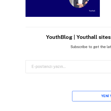
YouthBlog | Youthall site
Subscribe to get the la
E-postanızı yazın…
YENI