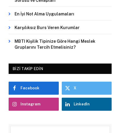
Sorusu ve Cevapları
En İyi Not Alma Uygulamaları
Karşılıksız Burs Veren Kurumlar
MBTI Kişilik Tipinize Göre Hangi Meslek
Gruplarını Tercih Etmelisiniz?
BIZI TAKIP EDIN
Facebook
X
Instagram
LinkedIn