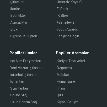
Şirketler
Ücretsiz Kayıt Ol
İlanlar
E-Book
Etkinlikler
İK Blog
Ayrıcalıklar
#Seninleyiz
Blog
Youth Awards
Öğrenci Kulüpleri
İletişime Geçin
Popüler İlanlar
Popüler Aramalar
İşe Alım Programları
Kariyer Tavsiyeleri
Yeni Mezun İş İlanları
Özgeçmiş
İstanbul İş İlanları
Mülakat
İş İlanları
Humanspire
Staj İlanları
İlham
Online Staj
Quiz
Uzun Dönem Staj
Kişisel Gelişim