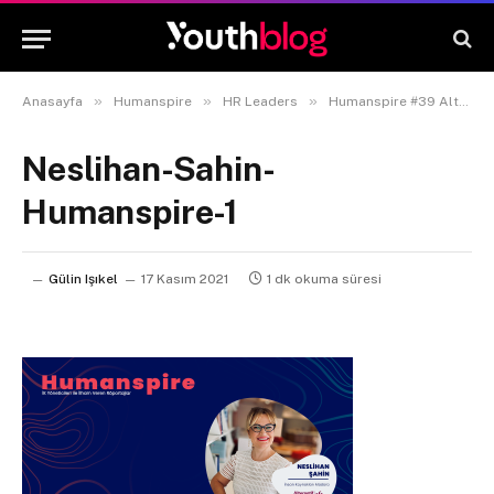
»
»
»
Anasayfa
Humanspire
HR Leaders
Humanspire #39 Alternatif Bank İnsan Kaynakları Müdürü Neslihan Şahin
Neslihan-Sahin-
Humanspire-1
Gülin Işıkel
17 Kasım 2021
1 dk okuma süresi