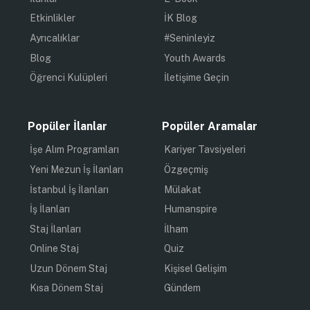
Etkinlikler
İK Blog
Ayrıcalıklar
#Seninleyiz
Blog
Youth Awards
Öğrenci Kulüpleri
İletişime Geçin
Popüler İlanlar
Popüler Aramalar
İşe Alım Programları
Kariyer Tavsiyeleri
Yeni Mezun İş İlanları
Özgeçmiş
İstanbul İş İlanları
Mülakat
İş İlanları
Humanspire
Staj İlanları
İlham
Online Staj
Quiz
Uzun Dönem Staj
Kişisel Gelişim
Kısa Dönem Staj
Gündem