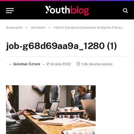
»
»
»
Anasayfa
Gündem
Hibrit Çalışma Düzeninin Aidiyete Etkisi
jo
job-g68d69aa9a_1280 (1)
Gülnihal Öztürk
21 Aralık 2022
1 dk okuma süresi