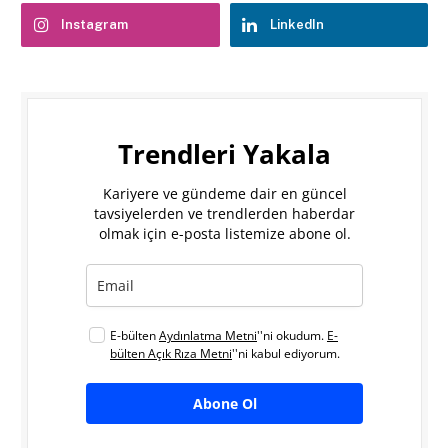
Instagram
LinkedIn
Trendleri Yakala
Kariyere ve gündeme dair en güncel
tavsiyelerden ve trendlerden haberdar
olmak için e-posta listemize abone ol.
E-bülten
Aydınlatma Metni
''ni okudum.
E-
bülten Açık Rıza Metni
''ni kabul ediyorum.
Abone Ol