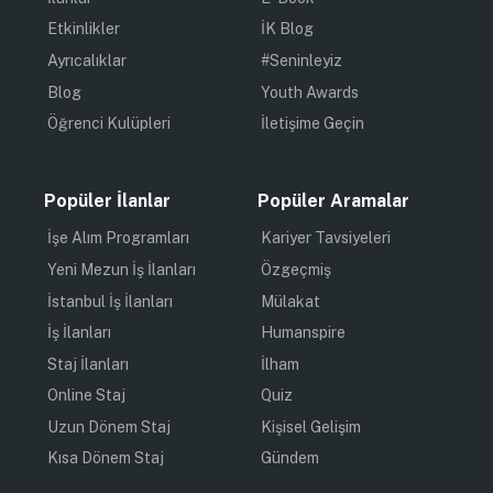
Etkinlikler
İK Blog
Ayrıcalıklar
#Seninleyiz
Blog
Youth Awards
Öğrenci Kulüpleri
İletişime Geçin
Popüler İlanlar
Popüler Aramalar
İşe Alım Programları
Kariyer Tavsiyeleri
Yeni Mezun İş İlanları
Özgeçmiş
İstanbul İş İlanları
Mülakat
İş İlanları
Humanspire
Staj İlanları
İlham
Online Staj
Quiz
Uzun Dönem Staj
Kişisel Gelişim
Kısa Dönem Staj
Gündem