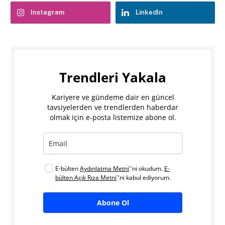
Instagram
LinkedIn
Trendleri Yakala
Kariyere ve gündeme dair en güncel
tavsiyelerden ve trendlerden haberdar
olmak için e-posta listemize abone ol.
E-bülten
Aydınlatma Metni
''ni okudum.
E-
bülten Açık Rıza Metni
''ni kabul ediyorum.
Abone Ol