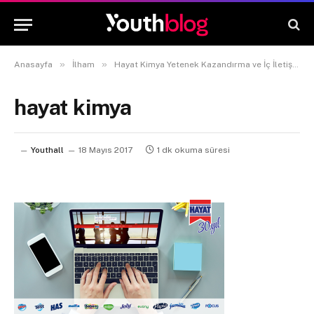
»
»
Anasayfa
İlham
Hayat Kimya Yetenek Kazandırma ve İç İletişim Müdürü: İrep Kebelioğlu
hayat kimya
Youthall
18 Mayıs 2017
1 dk okuma süresi