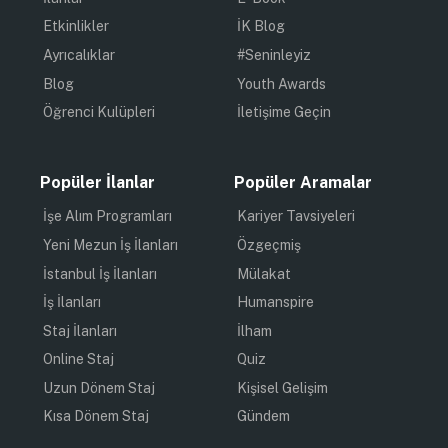
Etkinlikler
İK Blog
Ayrıcalıklar
#Seninleyiz
Blog
Youth Awards
Öğrenci Kulüpleri
İletişime Geçin
Popüler İlanlar
Popüler Aramalar
İşe Alım Programları
Kariyer Tavsiyeleri
Yeni Mezun İş İlanları
Özgeçmiş
İstanbul İş İlanları
Mülakat
İş İlanları
Humanspire
Staj İlanları
İlham
Online Staj
Quiz
Uzun Dönem Staj
Kişisel Gelişim
Kısa Dönem Staj
Gündem