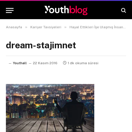
»
»
Anasayfa
Kariyer Tavsiyeleri
Hayal Ettikleri İşe Ulaşmış İnsanların En Çok Bilinen 10 Ortak Özelliği
dream-stajimnet
Youthall
22 Kasım 2016
1 dk okuma süresi