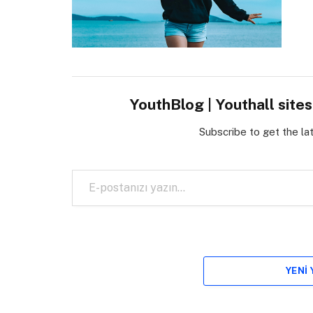
YouthBlog | Youthall site
Subscribe to get the la
E-postanızı yazın…
YENI