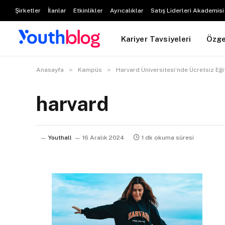
Şirketler
İlanlar
Etkinlikler
Ayrıcalıklar
Satış Liderleri Akademisi
Kariyer Tavsiyeleri
Özg
»
»
Anasayfa
Kampüs
Harvard Üniversitesi’nde Ücretsiz Eği
harvard
Youthall
16 Aralık 2024
1 dk okuma süresi