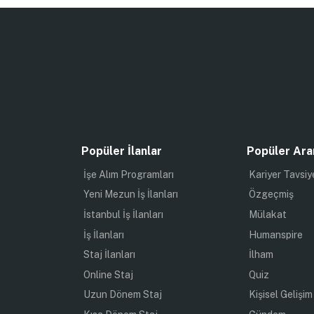
Popüler İlanlar
Popüler Ara
İşe Alım Programları
Kariyer Tavsiy
Yeni Mezun İş İlanları
Özgeçmiş
İstanbul İş İlanları
Mülakat
İş İlanları
Humanspire
Staj İlanları
İlham
Online Staj
Quiz
Uzun Dönem Staj
Kişisel Gelişim