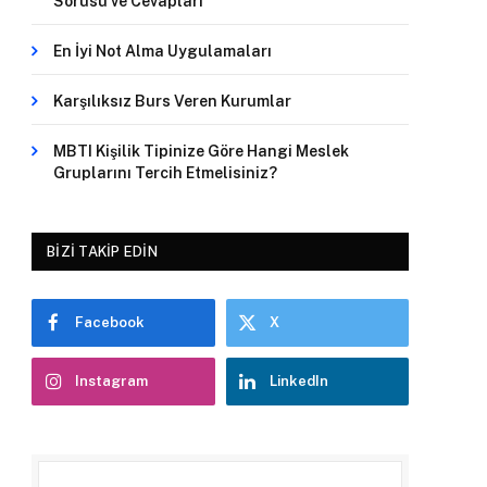
Sorusu ve Cevapları
En İyi Not Alma Uygulamaları
Karşılıksız Burs Veren Kurumlar
MBTI Kişilik Tipinize Göre Hangi Meslek
Gruplarını Tercih Etmelisiniz?
BIZI TAKIP EDIN
Facebook
X
Instagram
LinkedIn