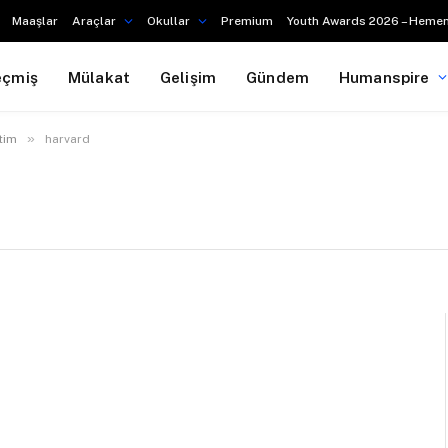
Maaşlar
Araçlar
Okullar
Premium
Youth Awards 2026 – Hemen
eçmiş
Mülakat
Gelişim
Gündem
Humanspire
»
tim
harvard